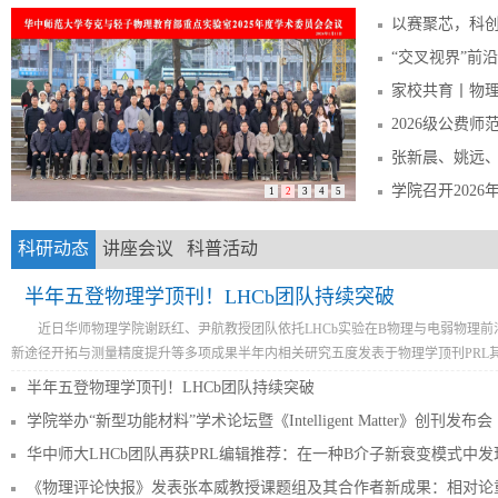
以赛聚芯，科创融汇！
“交叉视界”前沿交叉科学论坛第5
家校共育丨物理科学与技
2026级公费师
张新晨、姚远、李中年团队荣获第
学院召开202
1
2
3
4
5
科研动态
讲座会议
科普活动
半年五登物理学顶刊！LHCb团队持续突破
近日华师物理学院谢跃红、尹航教授团队依托LHCb实验在B物理与电弱物理
新途径开拓与测量精度提升等多项成果半年内相关研究五度发表于物理学顶刊PRL其中.
半年五登物理学顶刊！LHCb团队持续突破
学院举办“新型功能材料”学术论坛暨《Intelligent Matter》创刊发布会
华中师大LHCb团队再获PRL编辑推荐：在一种B介子新衰变模式中发
《物理评论快报》发表张本威教授课题组及其合作者新成果：相对论重离子碰撞中时