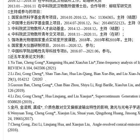
2016.12—2018.10 在中科院武汉物数所工作，助理研究员
2013.01—2016.11 在中科院武汉物数所做博士后，合作导师：柳晓军研究员
主持或参与的项目：
1. 国家自然科学基金青年项目，2014.01-2016.12，No：11304365，主持（结题
2. 中国博士后科学基金面上项目，2014.07-2016.12，No：2014M552123，主
3. 中科院武汉物数所人才启动基金，2014.12—2018.12，主持（结题）；
4. 中科院武汉物数所青年交叉项目，2018.11—2020.11，主持（在研）；
5. 强场激光物理国家重点实验室开放课题，2018年、2019年和2010年，主持；
6. 国家重大仪器研制项目，2016.01—2020.12， 参与；
7. 中国科学院战略性先导科技专项B，2016.07—2021.06，参与。
近五年发表论文列表：
1.Ya Tian, Cheng Gong*,Xiangming Hu,and XiaoJun Liu*,Time-frequency analysis of li
REVIEW A 104, 043506 (2021)
2.Li Zixi, Gong Cheng*, Shao Tian-Jiao, Hua Lin-Qiang, Bian Xue-Bin, and Liu Xiao-Jun
29(1), 014212 （2020）.
3.Guoxun Ban, Cheng Gong*, Chan Biao Zhou, Shiyu Li, Regi Barille, XiaoJun Liu, and Yi 
126 (2019).
4.Li Zixi, Gong Cheng*, Hua Linqiang, and Liu Xiaojun*, Supercontinuum Generation in
0508020 (2019) 。
5.金丹, 金凌辉, 龚成*, 介质色散对交叉偏振波输出特性的影响, 激光与光电子学进
6.Wenyuan Tong, Cheng Gong*, Xiaojun Liu, Shuai yuan, Qingzhong Huang, Jinsong Xia,
24, 19661(2017).
7.Cheng Gong, Zixi Li, Linqiang Hua, and Xiaojun Liu, Angle-resolved conical emission s
(2016).