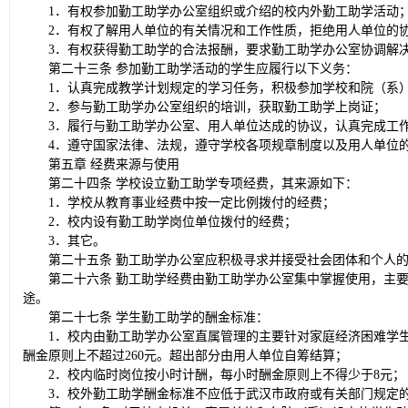
1．有权参加勤工助学办公室组织或介绍的校内外勤工助学活动
2．有权了解用人单位的有关情况和工作性质，拒绝用人单位的
3．有权获得勤工助学的合法报酬，要求勤工助学办公室协调解
第二十三条 参加勤工助学活动的学生应履行以下义务：
1．认真完成教学计划规定的学习任务，积极参加学校和院（系
2．参与勤工助学办公室组织的培训，获取勤工助学上岗证；
3．履行与勤工助学办公室、用人单位达成的协议，认真完成工
4．遵守国家法律、法规，遵守学校各项规章制度以及用人单位
第五章 经费来源与使用
第二十四条 学校设立勤工助学专项经费，其来源如下：
1．学校从教育事业经费中按一定比例拨付的经费；
2．校内设有勤工助学岗位单位拨付的经费；
3．其它。
第二十五条 勤工助学办公室应积极寻求并接受社会团体和个人
第二十六条 勤工助学经费由勤工助学办公室集中掌握使用，主
途。
第二十七条 学生勤工助学的酬金标准：
1．校内由勤工助学办公室直属管理的主要针对家庭经济困难学生
酬金原则上不超过260元。超出部分由用人单位自筹结算；
2．校内临时岗位按小时计酬，每小时酬金原则上不得少于8元；
3．校外勤工助学酬金标准不应低于武汉市政府或有关部门规定