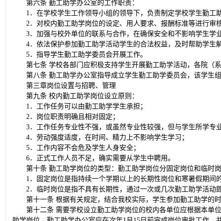
第六条 勤工助学办公室的工作职责：
1．在学校学生工作领导小组的领导下，负责制定学校学生勤工
2．对校内勤工助学岗位的设定、用人要求、报酬标准等进行审
3．加强与校外单位的联系与合作，在确保安全和不影响学生学
4．依法保护参加勤工助学活动学生的合法权益，及时帮助学生
5．指导学生勤工助学委员会开展工作。
第七条 学校各部门应积极支持学生开展勤工助学活动，各院（
第八条 勤工助学办公室指导成立学生勤工助学委员会，该学生
第三章岗位设置与招聘、管理
第九条 校内勤工助学岗位设立原则：
1．工作任务可以由勤工助学学生承担；
2．岗位职责明确且相对固定；
3．工作任务专业性不强，或虽然专业性较强，但与学生所学专
4．劳动强度适度，在时间、精力上不影响学生学习；
5．工作内容不会危及学生人身安全；
6．正式工作人员不足，确实需要从学生中聘用。
第十条 勤工助学岗位的类型：勤工助学岗位分固定岗位和临时
1．固定岗位是指持续一个学期以上的长期性岗位和寒暑假期间
2．临时岗位是指不具有长期性，通过一次或几次勤工助学活动
第十一条 根据有关规定，结合我校实际，学生参加勤工助学的时
第十二条 需要学校设立勤工助学岗位的校内各单位应根据本单位
助学岗位。勤工助学办公室应在次年1月15日前完成岗位审批工作