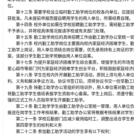
位。
第十三条 需要学校设立临时勤工助学岗位的校各内单位，应提
获批准。凡未提前申报而擅自聘用学生的用人单位，所需经费自理。
第十四条 校外单位如需在学校招聘勤工助学学生，需经勤工助
不予承认，并将视具体情况报请学校或有关部门处理。
第十五条 勤工助学岗位的具体招聘工作由勤工助学办公室统一
第十六条 校内勤工助学岗位主要面向校内家庭经济困难学生，
工助学上岗证，用人单位须结合岗位需要，优先录用持有上岗证的学
案，该部分学生勤工助学劳酬由用人单位自筹。
第十七条 为提升家庭经济困难学生综合素质，增强学生的市场
爱心超市等部门列为家庭经济困难学生创业平台，积极鼓励家庭经济
第十八条 学生在校内外开展勤工助学活动，原则上须与用人单
利、义务和解决争议方法。协议书签订后，须将协议书交一份至勤工
第十九条 除勤工助学办公室组织的培训外，用人单位需对勤工
将勤工助学学生值班表报学生资助中心备案。学生上岗后，须遵守勤
强的正式工作人员指导学生开展勤工助学。
第二十条 勤工助学学生由勤工助学办公室统一管理，用人单位
报送在岗学生工作考核结果，勤工助学办公室将根据考核结果对学生
第二十一条 学校后勤部门应减少雇用临时工，调整出适合学生
第四章学生的权利和义务
第二十二条 参加勤工助学活动的学生享有以下权利：