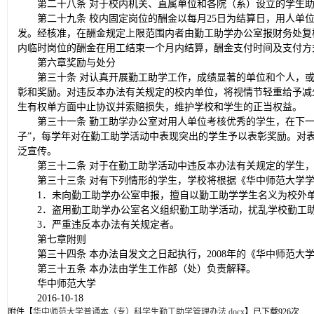
第二十八条 对于校内机关、直属单位和各院（系）设立的学生
第二十九条 校内固定岗位的酬金以每月25日为结算日，用人单
发。经核准，在酬金规定上限范围内者由勤工助学办公室报财务处复
内临时岗位的酬金在用工结束一个月内结算，酬金支付时间及支付方
第六章奖励与处分
第三十条 对认真开展勤工助学工作，成绩显著的单位和个人，
彰和奖励。对违反本办法有关规定的校内单位，将视情节轻重给予减
生有权单方面中止协议并索赔损失，维护学校和学生的正当权益。
第三十一条 勤工助学办公室对用人单位考核优秀的学生，在下
子”，每学年对在勤工助学活动中表现突出的学生予以表彰奖励。对
泛宣传。
第三十二条 对于在勤工助学活动中违反本办法有关规定的学生
第三十三条 对有下列情形的学生，学校将根据《华中师范大学
1．未向勤工助学办公室申报，擅自以勤工助学学生名义为校外
2．盗用勤工助学办公室名义组织勤工助学活动，扰乱学校勤工
3．严重违反本办法有关规定者。
第七章附则
第三十四条 本办法自发文之日起执行，2008年的《华中师范大
第三十五条 本办法由学生工作部（处）负责解释。
华中师范大学
2016-10-18
附件【
华中师范大学普通本（专）科学生勤工助学管理办法.docx
】已下载
926
次