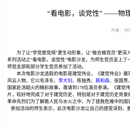
“看电影，谈党性” ——物
作者： 时间
为了让“学党章党规”更生动形象，让“做合格党员”更深入
系列活动之“看电影，谈党性”电影沙龙，为师生党员呈上
师党支部和部分学生党员参加了活动。
本次电影沙龙选取的电影是建党伟业，《建党伟业》展现了
风云人物，它以毛泽东、
李大钊
、陈独秀、
蔡和森
、张国焘
国家赴汤蹈火的精彩故事，邀请到178位演员参演。《建党伟
片，较好地完成了对于建党历史、特别是对于建党历史背景
革命先烈们为了解救人民与水火之中，为了拯救危难中的国
参加活动的师生表示，此次电影沙龙让自己的感受深刻，