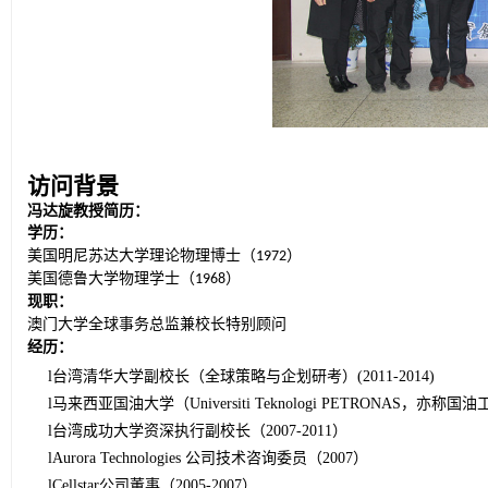
访问背景
冯达旋
教授简历：
学历：
）
美国明尼苏达大学理论物理博士（
1972
）
美国德鲁大学物理学士（
1968
现职：
澳门大学全球事务总监兼校长特别顾问
经历：
l
台湾
清华大学副校长（全球策略与企划研考）(201
1-
2014)
l
马来西亚国油大学（Universiti Teknologi PETRONAS
，
亦称国油工
l
台湾
成功大学资深执行副校长（2007-201
1
）
l
Aurora Technologies 公司技术咨询委员（2007）
l
Cellstar公司董事（2005-2007）