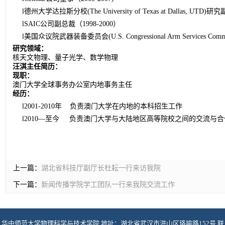
l
德州大学达拉斯分校(The University of Texas at Dallas, UTD)研究
l
SAIC公司副总裁（1998-2000）
l
美国众议院武器装备委员会(U.S. Congressional Arm Services Com
研究领域：
核天文物理、量子光学、数学物理
汪淇主任简历：
现职：
澳门大学全球事务办公室内地事务主任
经历：
l
2001-2010年 负责澳门大学在内地的本科招生工作
l
2010—至今 负责澳门大学与大陆地区高等院校之间的交流与合
上一篇：
湖北省科技厅副厅长杜耘一行来访我院
下一篇：
新闻传播学院学工团队一行来我院交流工作
华中师范大学物理科学与技术学院 地址：湖北省武汉市洪山区珞喻路152号 联