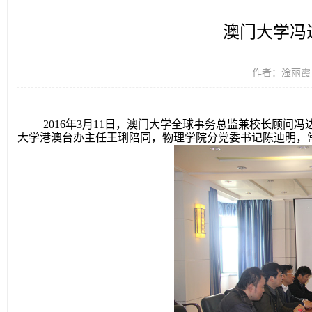
澳门大学冯
作者：淦丽霞 时
2016
年
3
月
11
日，澳门大学全球事务总监兼校长顾问冯
大学港澳台办主任王琍陪同，物理学院分党委书记陈迪明，