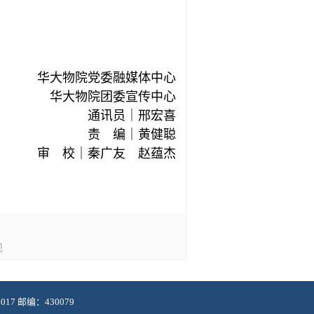
华大物院党委融媒体中心
华大物院团委宣传中心
通讯员｜邢宏喜
责 编｜黄健聪
审 校｜秦广友 赵蕴杰
现
7 邮编：430079