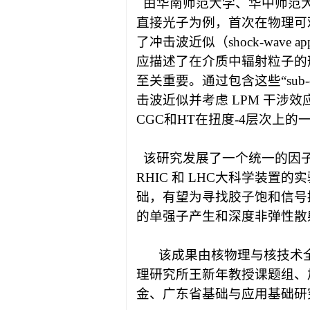
由华南师范大学、华中师范
直接光子为例，首次在物理可
了冲击波近似（shock-wave appr
应描述了在介质中辐射粒子的
至关重要。通过包含这些
“sub-
击波近似并考虑
LPM
干涉效
CGC
和HT在扭度
-4
层次上的
该研究发展了一个统一的因
RHIC
和
LHC
大科学装置的实
础，有望为寻找胶子饱和信号
的单强子产生和深度非弹性散
该成果由核物理与核技术
理研究所王新年教授课题组、
金、广东省基础与应用基础研