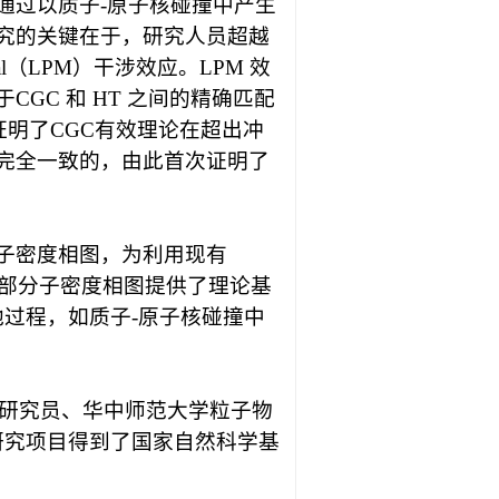
通过以质子
-
原子核碰撞中
产生
究的关键在于，研究人员超越
al（
LPM
）干涉效应。
LPM
效
于
CGC
和
HT
之间的精确匹配
证明了
CGC
有效理论在超出冲
完全一致的，由此首次证明了
子密度相图，为利用现有
部分子密度相图提供了理论基
他过程，如质子
-
原子核碰撞中
研究员、华中师范大学粒子物
研究项目得到了国家自然科学基