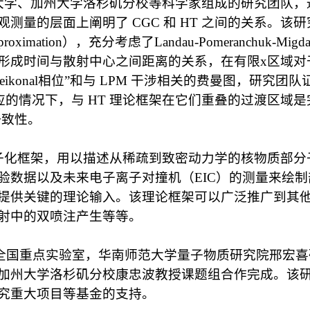
大学、加州大学洛杉矶分校等科学家组成的研究团队，
观测量的层面上阐明了
CGC
和
HT
之间的关系。该研
oximation），充分考虑了Landau-Pomeranchuk-Migd
形成时间与散射中心之间距离的关系，在有限
x
区域对
eikonal
相位
”
和与
LPM
干涉相关的费曼图，研究团队
应的情况下，与
HT
理论框架在它们重叠的过渡区域是
一致性。
子化框架，用以描述从稀疏到致密动力学的核物质部分
验数据以及未来电子离子对撞机（
EIC
）的测量来绘制
提供关键的理论输入。该理论框架可以广泛推广到其
射中的双喷注产生等等。
全国重点实验室，华南师范大学量子物质研究院邢宏喜
加州大学洛杉矶分校康忠波教授课题组合作完成。该
究重大项目等基金的支持。