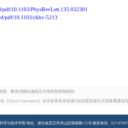
/prl/pdf/10.1103/PhysRevLett.135.032301
/prd/pdf/10.1103/ckhv-5213
年探索：集体流解码强相互作用核物质相结构
Nature Astronomy》合作发表有关快速X射线暂现源天文现象重要发
与技术学院 地址：湖北省武汉市洪山区珞喻路152号 联系电话：027-6786701