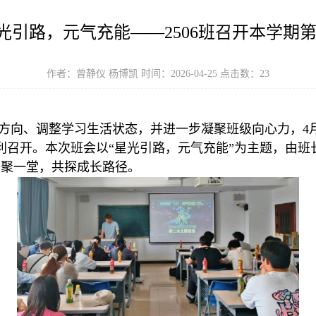
 星光引路，元气充能——2506班召开本学期
作者：曾静仪 杨博凯 时间：2026-04-25 点击数：
23
向、调整学习生活状态，并进一步凝聚班级向心力，4月1
室顺利召开。本次班会以“星光引路，元气充能”为主题，由
齐聚一堂，共探成长路径。