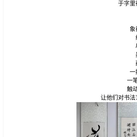
于字里
象
一
一
触
让他们对书法