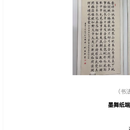
（书
墨舞纸端