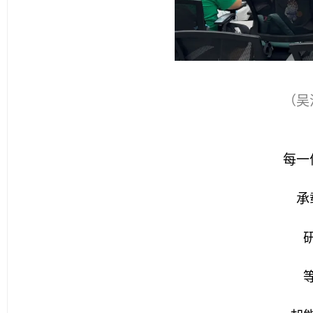
（吴
每一
承