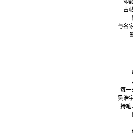
却
古
与名
每一
吴浩
持笔