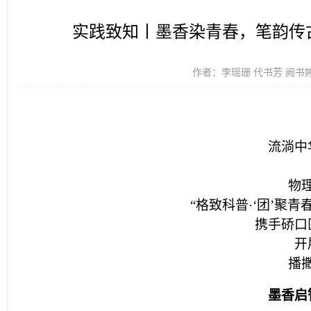
实践致知丨墨香染青春，笔韵传
作者：李瑶珊 代书芳 阙书婷 赵
流淌中
物
“格致科普·‘团’聚
携手硚口
开
播
墨香启