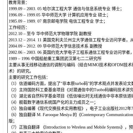
教育背景：
1999.09 – 2003. 05 哈尔滨工程大学 通信与信息系统专业 博士；
1996.09 – 1999.05 华中师范大学 计算机应用专业 硕士；
1985.09 – 1989. 07 南京邮电学院 电信工程专业 学士；
工作经历：
2012.10 – 至今 华中师范大学物理学院 副教授
2013.12 – 2014. 11 美国克利夫兰州立大学通信工程专业访
2004.09 – 2012. 09 华中师范大学信息技术系 副教授
2002.06 – 2003. 06 英国约克大学电子工程系通信工程专业访
1989 – 1996 中国船舶重工集团武汉第七二二研究所
主要从事无线移动通信的调制与编码（结合MIMO技术和OFDM技
术）的研究。
主要的研究工作包括：
（1）信道编码方面，提出了“非本原turbo码”的学术观点并发表论文
（2）主持国防科工委基金项目《对潜通信中的Tuobo码编码技术讲究》
（3）湖北省自然科学基金项目《低信噪比时无线通信中非本原信道码的研
（4）舰载数字通信系统国产化的主力成员之一；
（5）独自编著《现代交换技术实用教程》，电子工业出版社2012
（6）独自翻译 M. Farooque Mesiya 的《Contemporary C
版；
（7）正独自翻译 《Introduction to Wireless and Mobile System